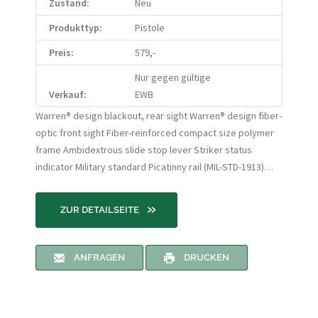
Zustand:
Neu
Produkttyp:
Pistole
Preis:
579,-
Nur gegen gültige
Verkauf:
EWB
Warren® design blackout, rear sight Warren® design fiber-
optic front sight Fiber-reinforced compact size polymer
frame Ambidextrous slide stop lever Striker status
indicator Military standard Picatinny rail (MIL-STD-1913)…
»
ZUR DETAILSEITE
ANFRAGEN
DRUCKEN