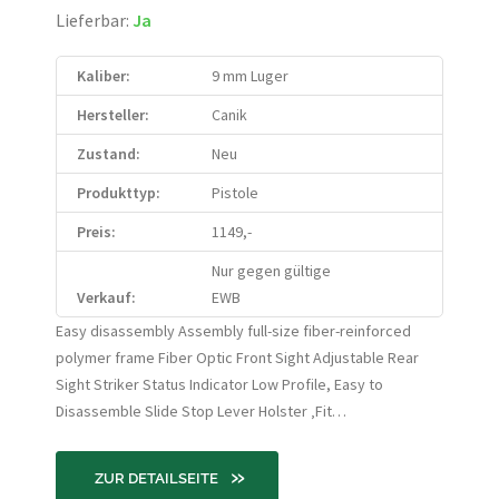
Lieferbar:
Ja
Kaliber:
9 mm Luger
Hersteller:
Canik
Zustand:
Neu
Produkttyp:
Pistole
Preis:
1149,-
Nur gegen gültige
Verkauf:
EWB
Easy disassembly Assembly full-size fiber-reinforced
polymer frame Fiber Optic Front Sight Adjustable Rear
Sight Striker Status Indicator Low Profile, Easy to
Disassemble Slide Stop Lever Holster ‚Fit…
»
ZUR DETAILSEITE