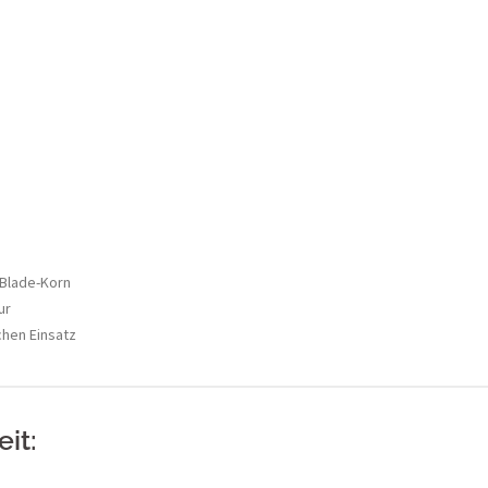
-Blade-Korn
ur
chen Einsatz
it: