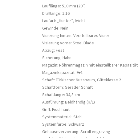
Lauflänge: 510 mm (20″)
Dralllänge: 1:16
Laufart: „Hunter“, leicht
Gewinde: Nein
Visierung hinten: Verstellbares Visier
Visierung vorne: Steel Blade
Abzug: Fest
Sicherung: Hahn
Magazin: Röhrenmagazin mit einstellbarer Kapazität
Magazinkapazität: 9+1
Schaft: Türkischer Nussbaum, Güteklasse 2
Schaftform: Gerader Schaft
Schaftlänge: 34,3 cm
Ausführung: Beidhändig (R/L)
Griff: Fischhaut
Systemmaterial: Stahl
Systemfarbe: Schwarz
Gehäuseverzierung: Scroll engraving