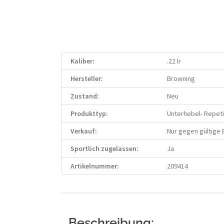
Kaliber:
.22 lr
Hersteller:
Browning
Zustand:
Neu
Produkttyp:
Unterhebel- Repet
Verkauf:
Nur gegen gültige
Sportlich zugelassen:
Ja
Artikelnummer:
209414
Beschreibung: