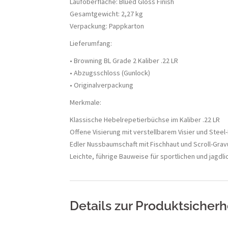
Laufoberfläche: Blued Gloss Finish
Gesamtgewicht: 2,27 kg
Verpackung: Pappkarton
Lieferumfang:
• Browning BL Grade 2 Kaliber .22 LR
• Abzugsschloss (Gunlock)
• Originalverpackung
Merkmale:
Klassische Hebelrepetierbüchse im Kaliber .22 LR
Offene Visierung mit verstellbarem Visier und Steel
Edler Nussbaumschaft mit Fischhaut und Scroll-Grav
Leichte, führige Bauweise für sportlichen und jagdli
Details zur Produktsicherhe