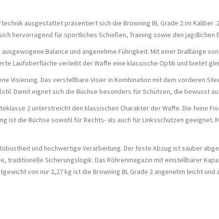
ertechnik ausgestattet präsentiert sich die Browning BL Grade 2 im Kaliber
ich hervorragend für sportliches Schießen, Training sowie den jagdlichen E
ne ausgewogene Balance und angenehme Führigkeit. Mit einer Dralllänge von 1
te Laufoberfläche verleiht der Waffe eine klassische Optik und bietet gle
offene Visierung. Das verstellbare Visier in Kombination mit dem vorderen S
ßstil. Damit eignet sich die Büchse besonders für Schützen, die bewusst a
lasse 2 unterstreicht den klassischen Charakter der Waffe. Die feine Fisch
g ist die Büchse sowohl für Rechts- als auch für Linksschützen geeignet. M
 Robustheit und hochwertige Verarbeitung. Der feste Abzug ist sauber abge
e, traditionelle Sicherungslogik. Das Röhrenmagazin mit einstellbarer Kapa
gewicht von nur 2,27 kg ist die Browning BL Grade 2 angenehm leicht und 