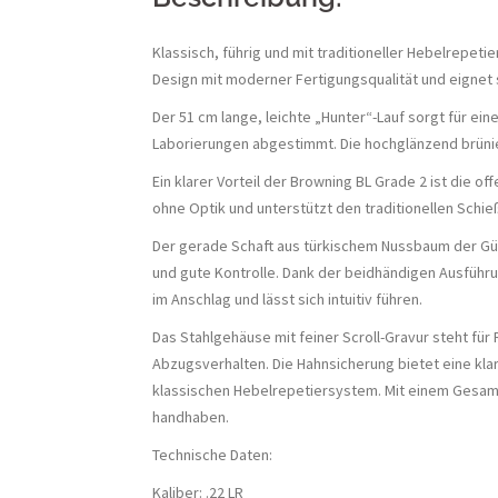
Klassisch, führig und mit traditioneller Hebelrepeti
Design mit moderner Fertigungsqualität und eignet s
Der 51 cm lange, leichte „Hunter“-Lauf sorgt für ei
Laborierungen abgestimmt. Die hochglänzend brünier
Ein klarer Vorteil der Browning BL Grade 2 ist die 
ohne Optik und unterstützt den traditionellen Schie
Der gerade Schaft aus türkischem Nussbaum der Gütek
und gute Kontrolle. Dank der beidhändigen Ausführun
im Anschlag und lässt sich intuitiv führen.
Das Stahlgehäuse mit feiner Scroll-Gravur steht für
Abzugsverhalten. Die Hahnsicherung bietet eine klar
klassischen Hebelrepetiersystem. Mit einem Gesamt
handhaben.
Technische Daten:
Kaliber: .22 LR