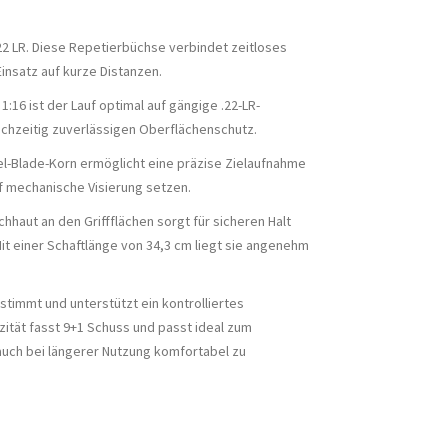
 .22 LR. Diese Repetierbüchse verbindet zeitloses
insatz auf kurze Distanzen.
:16 ist der Lauf optimal auf gängige .22-LR-
ichzeitig zuverlässigen Oberflächenschutz.
teel-Blade-Korn ermöglicht eine präzise Zielaufnahme
uf mechanische Visierung setzen.
haut an den Griffflächen sorgt für sicheren Halt
it einer Schaftlänge von 34,3 cm liegt sie angenehm
stimmt und unterstützt ein kontrolliertes
zität fasst 9+1 Schuss und passt ideal zum
auch bei längerer Nutzung komfortabel zu