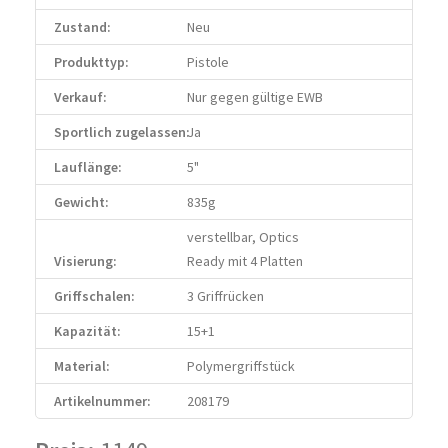
Zustand:
Neu
Produkttyp:
Pistole
Verkauf:
Nur gegen gültige EWB
Sportlich zugelassen:
Ja
Lauflänge:
5"
Gewicht:
835g
verstellbar, Optics
Visierung:
Ready mit 4 Platten
Griffschalen:
3 Griffrücken
Kapazität:
15+1
Material:
Polymergriffstück
Artikelnummer:
208179