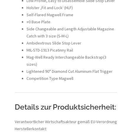
Low Profile, Easy to Disassemble Slide Stop Lever
Holster ‚Fit and Lock‘ (HLF)
Self-Flared Magwell Frame
+0 Base Plate
Side Changeable and Length Adjustable Magazine
Catch with 3 size (S-M-L)
Ambidextrous Slide Stop Lever
MIL-STD-1913 Picatinny Rail
Mag-Well Ready Interchangeable Backstrap(3
sizes)
Lightened 90° Diamond Cut Aluminum Flat Trigger
Competition Type Magwell
Details zur Produktsicherheit:
Verantwortlicher Wirtschaftsakteur gemäß EU-Verordnung
Herstellerkontakt: