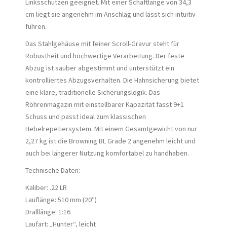
Linksschützen geeignet. Mit einer Schaftlänge von 34,3
cm liegt sie angenehm im Anschlag und lässt sich intuitiv
führen.
Das Stahlgehäuse mit feiner Scroll-Gravur steht für
Robustheit und hochwertige Verarbeitung. Der feste
Abzug ist sauber abgestimmt und unterstützt ein
kontrolliertes Abzugsverhalten. Die Hahnsicherung bietet
eine klare, traditionelle Sicherungslogik. Das
Röhrenmagazin mit einstellbarer Kapazität fasst 9+1
Schuss und passt ideal zum klassischen
Hebelrepetiersystem. Mit einem Gesamtgewicht von nur
2,27 kg ist die Browning BL Grade 2 angenehm leicht und
auch bei längerer Nutzung komfortabel zu handhaben.
Technische Daten:
Kaliber: .22 LR
Lauflänge: 510 mm (20″)
Dralllänge: 1:16
Laufart: „Hunter“, leicht