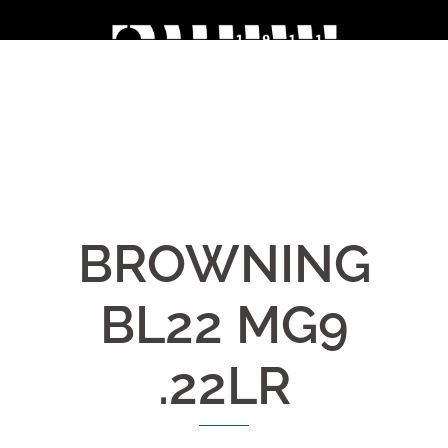
Skip
to
content
BROWNING
BL22 MG9
.22LR