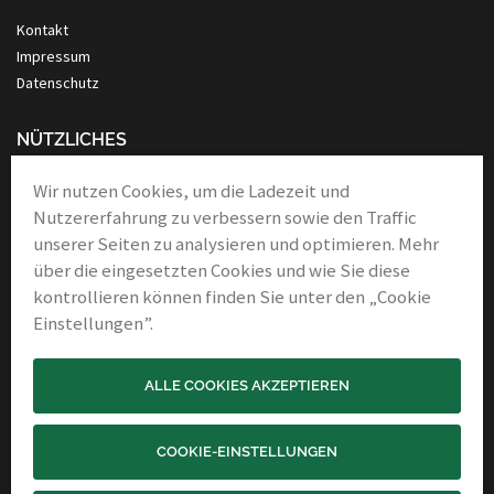
Kontakt
Impressum
Datenschutz
NÜTZLICHES
Anleitung Nassrasur
Wir nutzen Cookies, um die Ladezeit und
Verbände
Nutzererfahrung zu verbessern sowie den Traffic
Links & Partner
unserer Seiten zu analysieren und optimieren. Mehr
über die eingesetzten Cookies und wie Sie diese
kontrollieren können finden Sie unter den „Cookie
Einstellungen”.
ALLE COOKIES AKZEPTIEREN
Copyright 2021 - Franz Bader & Sohn
COOKIE-EINSTELLUNGEN