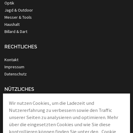
Optik
Jagd & Outdoor
Messer & Tools
Haushalt
Billard & Dart
RECHTLICHES
Kontakt
Impressum
Datenschutz
NÜTZLICHES
Anleitung Nassrasur
Wir nutzen Cookies, um die Ladezeit und
Verbände
Nutzererfahrung zu verbessern sowie den Traffic
Links & Partner
unserer Seiten zu analysieren und optimieren. Mehr
über die eingesetzten Cookies und wie Sie diese
kontrollieren können finden Sie unter den „Cookie