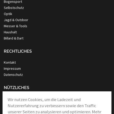
Bogensport
Selbstschutz
Optik
Jagd & Outdoor
Messer & Tools
Haushalt
Billard & Dart
RECHTLICHES
Kontakt
Impressum
Datenschutz
NÜTZLICHES
Anleitung Nassrasur
Wir nutzen Cookies, um die Ladezeit und
Verbände
Nutzererfahrung zu verbessern sowie den Traffic
Links & Partner
unserer Seiten zu analysieren und optimieren. Mehr