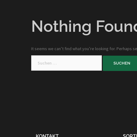
Nothing Foun
It seems we can’t find what you’re looking for. Perhaps se
Suchen
nach:
KONTAKT
SORT