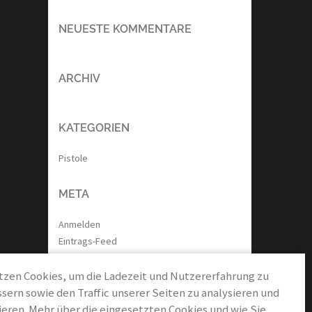
NEUESTE KOMMENTARE
ARCHIV
KATEGORIEN
Pistole
META
Anmelden
Eintrags-Feed
Kommentar-Feed
tzen Cookies, um die Ladezeit und Nutzererfahrung zu
WordPress.org
sern sowie den Traffic unserer Seiten zu analysieren und
eren. Mehr über die eingesetzten Cookies und wie Sie
NÜTZLICHES