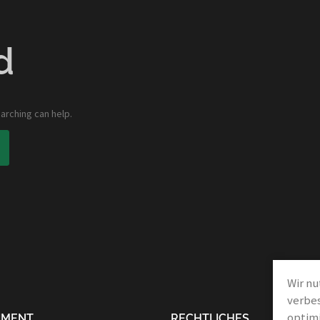
d
arching can help.
Wir nu
verbes
optimi
IMENT
RECHTLICHES