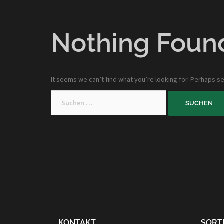
Nothing Foun
It seems we can’t find what you’re looking for. Perhaps se
Suchen
nach:
KONTAKT
SORT