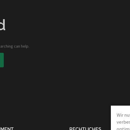
d
arching can help.
Wir nu
verbes
optimi
IMENT
RECHTLICHES