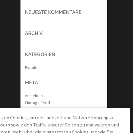
NEUESTE KOMMENTARE
ARCHIV
KATEGORIEN
Pistole
META
Anmelden
Eintrags-Feed
Kommentar-Feed
tzen Cookies, um die Ladezeit und Nutzererfahrung zu
WordPress.org
sern sowie den Traffic unserer Seiten zu analysieren und
eren. Mehr über die eingesetzten Cookies und wie Sie
NÜTZLICHES