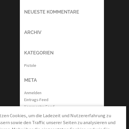
NEUESTE KOMMENTARE
ARCHIV
KATEGORIEN
Pistole
META
Anmelden
Eintrags-Feed
Kommentar-Feed
WordPress.org
tzen Cookies, um die Ladezeit und Nutzererfahrung zu
sern sowie den Traffic unserer Seiten zu analysieren und