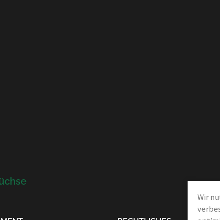
g
büchse
Wir nu
verbes