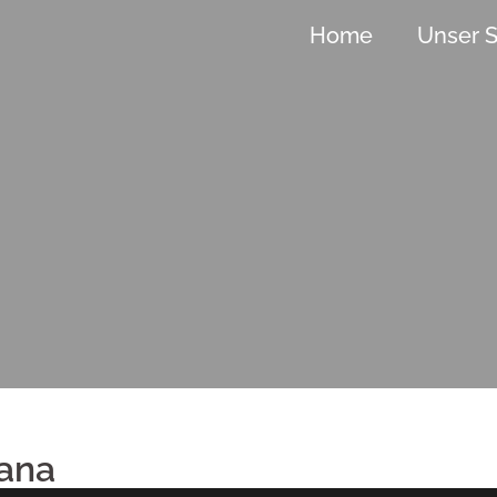
Home
Unser S
ana