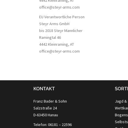
4442 Kleinraming, AT
office@steyr-arms.com
EU Verantwortliche Person
Steyr Arms GmbH
bis 2018 Steyr Mannlicher
Ramingtal 46
4442 Kleinraming, AT
office@steyr-arms.com
KONTAKT
SORT
Franz Bader & Sohn
Jagd &
Salzstraße 24
Wettkam
D-63450 Hanau
Bogens
Selbst
Telefon: 06181 – 22596