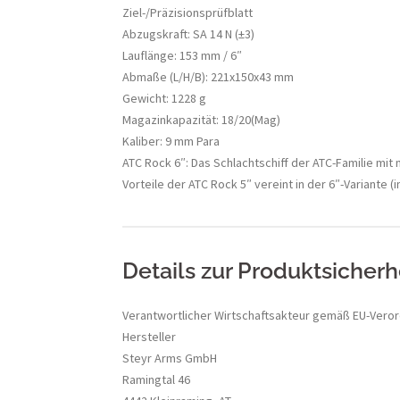
Ziel-/Präzisionsprüfblatt
Abzugskraft: SA 14 N (±3)
Lauflänge: 153 mm / 6″
Abmaße (L/H/B): 221x150x43 mm
Gewicht: 1228 g
Magazinkapazität: 18/20(Mag)
Kaliber: 9 mm Para
ATC Rock 6″: Das Schlachtschiff der ATC-Familie mit
Vorteile der ATC Rock 5″ vereint in der 6″-Variante (
Details zur Produktsicherhe
Verantwortlicher Wirtschaftsakteur gemäß EU-Vero
Hersteller
Steyr Arms GmbH
Ramingtal 46