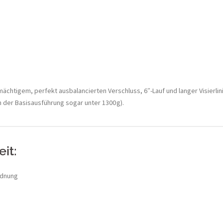
 mächtigem, perfekt ausbalancierten Verschluss, 6″-Lauf und langer Visierl
in der Basisausführung sogar unter 1300 g).
it:
rdnung