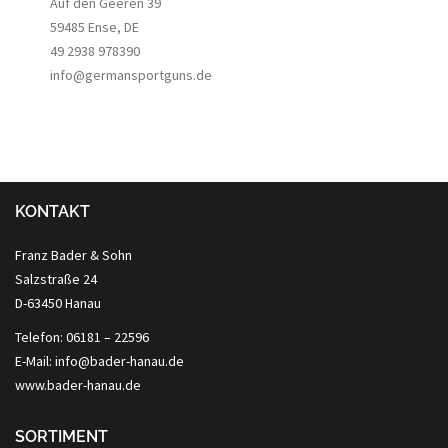
Auf den Geeren 39
59485 Ense, DE
49 2938 978390
info@germansportguns.de
KONTAKT
Franz Bader & Sohn
Salzstraße 24
D-63450 Hanau
Telefon: 06181 – 22596
E-Mail: info@bader-hanau.de
www.bader-hanau.de
SORTIMENT