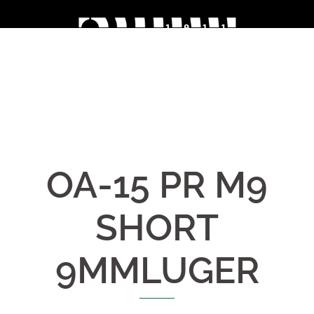
Skip
to
content
OA-15 PR M9
SHORT
9MMLUGER