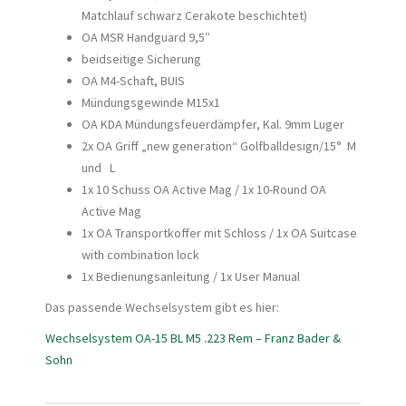
Matchlauf schwarz Cerakote beschichtet)
OA MSR Handguard 9,5″
beidseitige Sicherung
OA M4-Schaft, BUIS
Mündungsgewinde M15x1
OA KDA Mündungsfeuerdämpfer, Kal. 9mm Luger
2x OA Griff „new generation“ Golfballdesign/15° M
und L
1x 10 Schuss OA Active Mag / 1x 10-Round OA
Active Mag
1x OA Transportkoffer mit Schloss / 1x OA Suitcase
with combination lock
1x Bedienungsanleitung / 1x User Manual
Das passende Wechselsystem gibt es hier:
Wechselsystem OA-15 BL M5 .223 Rem – Franz Bader &
Sohn