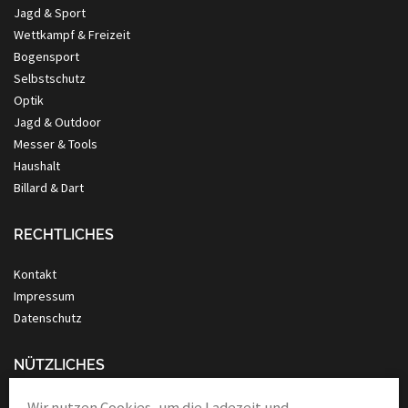
Jagd & Sport
Wettkampf & Freizeit
Bogensport
Selbstschutz
Optik
Jagd & Outdoor
Messer & Tools
Haushalt
Billard & Dart
RECHTLICHES
Kontakt
Impressum
Datenschutz
NÜTZLICHES
Anleitung Nassrasur
Wir nutzen Cookies, um die Ladezeit und