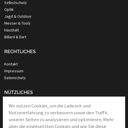
Selbstschutz
Optik
Jagd & Outdoor
Messer & Tools
Haushalt
Billard & Dart
RECHTLICHES
Kontakt
Impressum
Datenschutz
NÜTZLICHES
Anleitung Nassrasur
Wir nutzen Cookies, um die Ladezeit und
Verbände
Nutzererfahrung zu verbessern sowie den Traffic
Links & Partner
unserer Seiten zu analysieren und optimieren. Mehr
über die eingesetzten Cookies und wie Sie diese