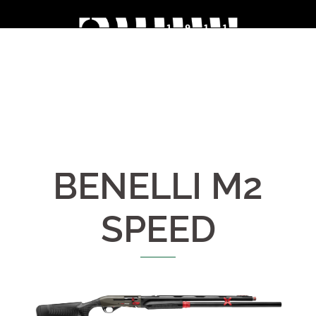
Skip
to
content
BENELLI M2
SPEED