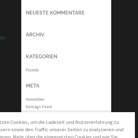
NEUESTE KOMMENTARE
ARCHIV
äge
KATEGORIEN
Pistole
META
Anmelden
Eintrags-Feed
Kommentar-Feed
tzen Cookies, um die Ladezeit und Nutzererfahrung zu
WordPress.org
sern sowie den Traffic unserer Seiten zu analysieren und
eren. Mehr über die eingesetzten Cookies und wie Sie
NÜTZLICHES