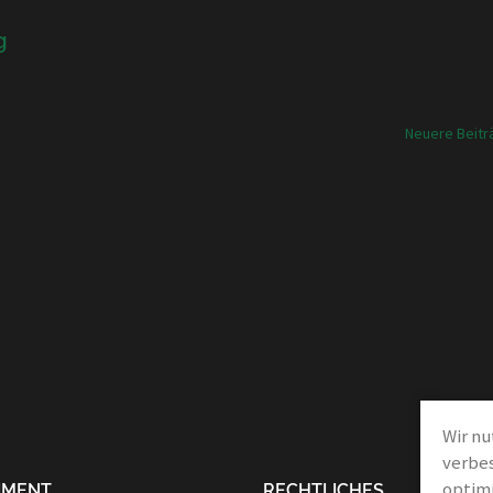
g
on
Neuere Beitr
Wir nu
verbes
optimi
IMENT
RECHTLICHES