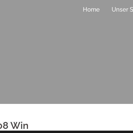
Home
Unser S
08 Win